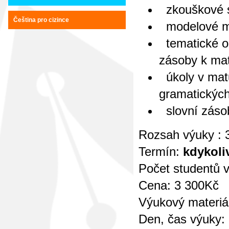
zkouškové st
Čeština pro cizince
modelové mat
tematické ok
zásoby k ma
úkoly v matu
gramatických
slovní záso
Rozsah výuky : 
Termín:
kdykoli
Počet studentů v
Cena: 3 300Kč
Výukový materiá
Den, čas výuky: 