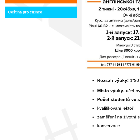
Čeština pro cizince
Rozsah výuky:
1*90
Místo výuky:
učebn
Počet studentů ve 
kvalifikovaní lektoři
zaměření na životní s
konverzace