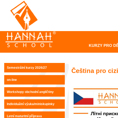
KURZY PRO DĚ
Semestrální kurzy 2026/27
Čeština pro ciz
on-line
Workshopy obchodní angličtiny
Individuální výuka/miniskupinky
Letní maturitní příprava