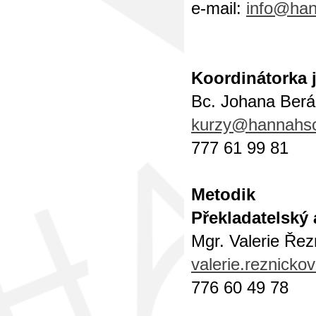
e-mail:
info@han
Koordinátorka 
Bc. Johana Ber
kurzy@hannahsc
777 61 99 81
Metodik
Překladatelský
Mgr. Valerie Ře
valerie.reznick
776 60 49 78