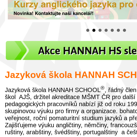
Jazyková škola HANNAH SC
®
Jazyková škola HANNAH SCHOOL
, řádný čle
škol AJŠ, držitel akreditace MŠMT ČR pro další
pedagogických pracovníků nabízí již od roku 1999
skupinovou výuku pro firmy a organizace. bohat
veřejnost, roční pomaturitní studium jazyků a pře
Zajišťujeme výuku angličtiny, němčiny, francouzšti
ruštiny, arabštiny, švédštiny, portugalštiny a češ