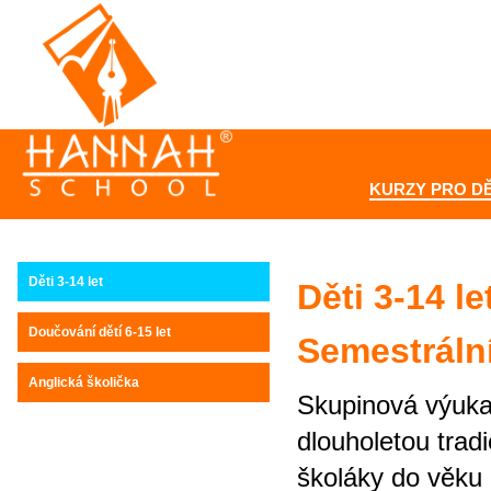
KURZY PRO DĚ
Děti 3-14 let
Děti 3-14 le
Doučování dětí 6-15 let
Semestrální
Anglická školička
Skupinová výuk
dlouholetou trad
školáky do věku 