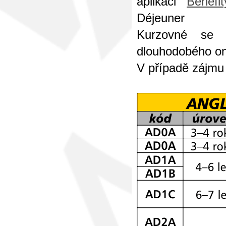
aplikaci
Benefit
Déjeuner
Kurzovné se 
dlouhodobého o
V případě zájm