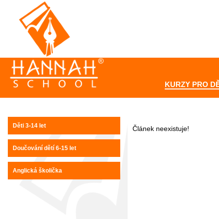
KURZY PRO DĚ
Děti 3-14 let
Článek neexistuje!
Doučování dětí 6-15 let
Anglická školička