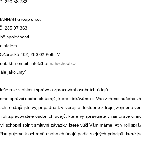
Č: 290 58 732
a
HANNAH Group s.r.o.
Č: 285 07 363
bě společnosti
e sídlem
včárecká 402, 280 02 Kolín V
ontaktní email: info@hannahschool.cz
ále jako „my“
aše role v oblasti správy a zpracování osobních údajů
sme správci osobních údajů, které získáváme o Vás v rámci našeho 
ěchto údajů jste vy, případně tzv. veřejně dostupné zdroje, zejména ve
 roli zpracovatele osobních údajů, které vy spravujete v rámci své čin
yli schopni splnit smluvní závazky, které vůči Vám máme. Ať v roli sprá
řistupujeme k ochraně osobních údajů podle stejných principů, které 