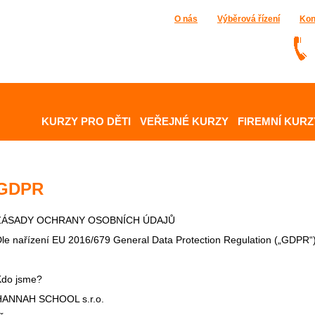
O nás
Výběrová řízení
Kon
KURZY PRO DĚTI
VEŘEJNÉ KURZY
FIREMNÍ KURZ
GDPR
ZÁSADY OCHRANY OSOBNÍCH ÚDAJŮ
le nařízení EU 2016/679 General Data Protection Regulation („GDPR“
Kdo jsme?
HANNAH SCHOOL s.r.o.