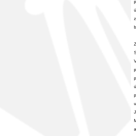
p
ú
z
b
V
p
p
ú
p
u
J
M
a