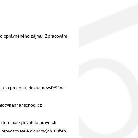
ho oprávněného zájmu. Zpracování
 a to po dobu, dokud nevyřešíme
 info@hannahschool.cz
toři, poskytovatelé právních,
a provozovatelé cloudových služeb,