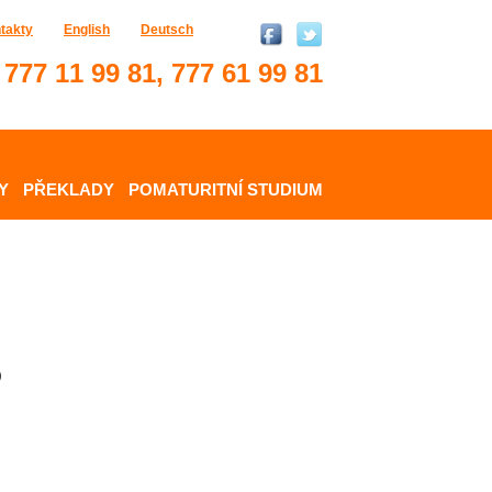
takty
English
Deutsch
777 11 99 81, 777 61 99 81
Y
PŘEKLADY
POMATURITNÍ STUDIUM
)