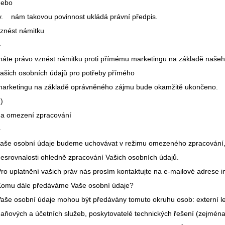
nebo
v. nám takovou povinnost ukládá právní předpis.
znést námitku
–
áte právo vznést námitku proti přímému marketingu na základě naše
ašich osobních údajů pro potřeby přímého
arketingu na základě oprávněného zájmu bude okamžitě ukončeno.
d)
na omezení zpracování
–
aše osobní údaje budeme uchovávat v režimu omezeného zpracování,
esrovnalosti ohledně zpracování Vašich osobních údajů.
ro uplatnění vašich práv nás prosím kontaktujte na e-mailové adrese
Komu dále předáváme Vaše osobní údaje?
aše osobní údaje mohou být předávány tomuto okruhu osob: externí lek
aňových a účetních služeb, poskytovatelé technických řešení (zejmén