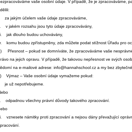
ezpracováváme vaše osobní údaje. V případě, že je zpracováváme, p
dělili:
i. za jakým účelem vaše údaje zpracováváme,
i. v jakém rozsahu jsou tyto údaje zpracovávány,
ii. jak dlouho budou uchovávány,
v. komu budou zpřístupněny, zda můžete podat stížnost Úřadu pro oc
b) Přesnost – pokud se domníváte, že zpracováváme vaše nesprávné 
rávo na jejich opravu. V případě, že takovou nepřesnost ve svých osobn
ědomí na e-mailové adrese: info@hannahschool.cz a my bez zbytečn
c) Výmaz – Vaše osobní údaje vymažeme pokud:
. je už nepotřebujeme.
Nebo
i. odpadnou všechny právní důvody takového zpracování.
nebo
ii. vznesete námitky proti zpracování a nejsou dány převažující oprá
pracování.