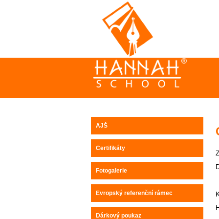
AJŠ
Certifikáty
D
Fotogalerie
Evropský referenční rámec
Dárkový poukaz