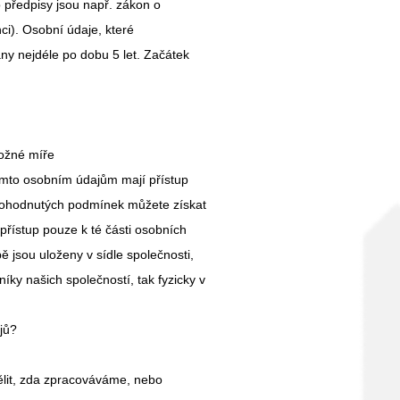
o předpisy jsou např. zákon o
nci). Osobní údaje, které
 nejdéle po dobu 5 let. Začátek
ožné míře
ěmto osobním údajům mají přístup
 dohodnutých podmínek můžete získat
přístup pouze k té části osobních
ě jsou uloženy v sídle společnosti,
ky našich společností, tak fyzicky v
jů?
lit, zda zpracováváme, nebo