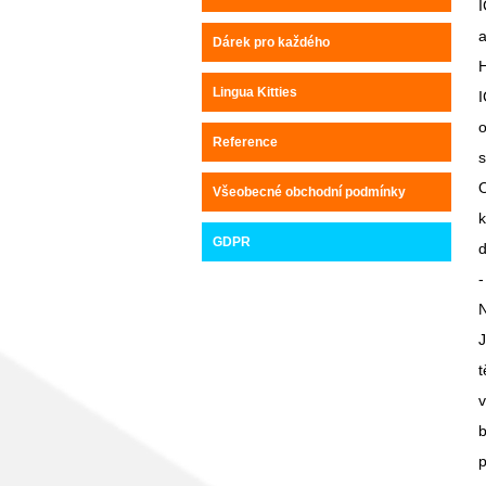
I
Dárek pro každého
Lingua Kitties
I
o
Reference
s
O
Všeobecné obchodní podmínky
k
GDPR
d
-
N
J
t
v
b
p