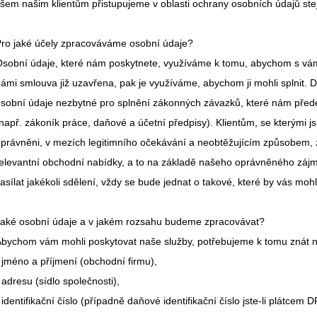
šem našim klientům přistupujeme v oblasti ochrany osobních údajů stejn
ro jaké účely zpracováváme osobní údaje?
sobní údaje, které nám poskytnete, využíváme k tomu, abychom s vámi 
ámi smlouva již uzavřena, pak je využíváme, abychom ji mohli splnit
sobní údaje nezbytné pro splnění zákonných závazků, které nám přede
např. zákoník práce, daňové a účetní předpisy). Klientům, se kterými j
právněni, v mezích legitimního očekávání a neobtěžujícím způsobem, z
elevantní obchodní nabídky, a to na základě našeho oprávněného záj
asílat jakékoli sdělení, vždy se bude jednat o takové, které by vás mohl
aké osobní údaje a v jakém rozsahu budeme zpracovávat?
bychom vám mohli poskytovat naše služby, potřebujeme k tomu znát ná
 jméno a příjmení (obchodní firmu),
 adresu (sídlo společnosti),
 identifikační číslo (případně daňové identifikační číslo jste-li plátcem 