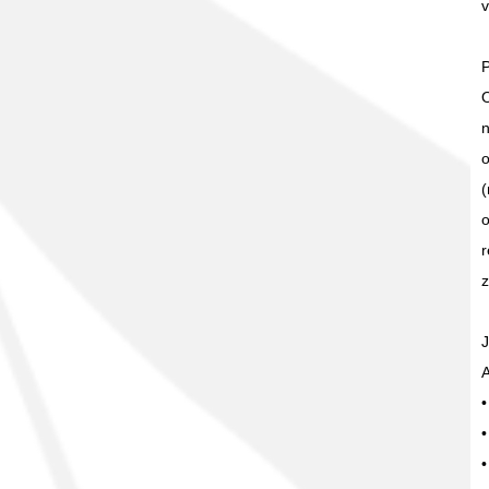
v
P
O
n
o
(
o
r
z
J
A
•
•
•