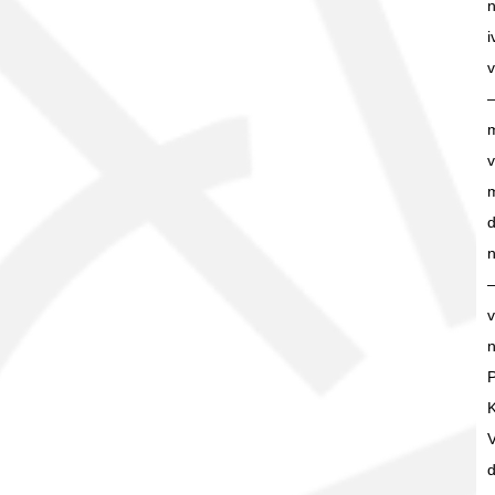
i
v
m
v
m
v
n
P
V
d