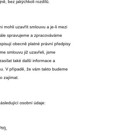
ě, bez jakýchkoli rozdílů.
mohli uzavřít smlouvu a je-li mezi
. Dále spravujeme a zpracováváme
pisují obecně platné právní předpisy
sme smlouvu již uzavřeli, jsme
asílat také další informace a
mu. V případě, že vám takto budeme
o zajímat.
sledující osobní údaje:
DPH),