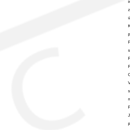
i
z
ú
K
p
P
s
P
P
C
V
s
P
J
p