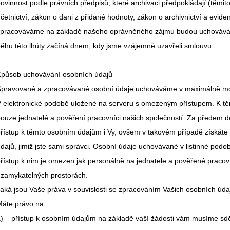
ovinnost podle právních předpisů, které archivaci předpokládají (těmit
četnictví, zákon o dani z přidané hodnoty, zákon o archivnictví a evide
pracováváme na základě našeho oprávněného zájmu budou uchovávány
ěhu této lhůty začíná dnem, kdy jsme vzájemně uzavřeli smlouvu.
Způsob uchovávání osobních údajů
Spravované a zpracovávané osobní údaje uchováváme v maximálně m
 elektronické podobě uložené na serveru s omezeným přístupem. K t
ouze jednatelé a pověření pracovníci našich společností. Za předem
řístup k těmto osobním údajům i Vy, ovšem v takovém případě získáte 
dajů, jimiž jste sami správci. Osobní údaje uchovávané v listinné podob
řístup k nim je omezen jak personálně na jednatele a pověřené pracovní
zamykatelných prostorách.
aká jsou Vaše práva v souvislosti se zpracováním Vašich osobních úda
áte právo na:
) přístup k osobním údajům na základě vaší žádosti vám musíme sdě