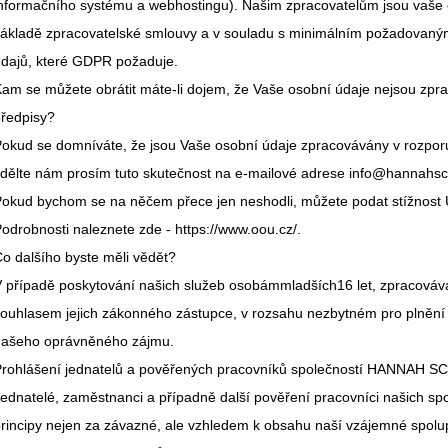
nformačního systému a webhostingu). Našim zpracovatelům jsou vaše
ákladě zpracovatelské smlouvy a v souladu s minimálním požadovan
dajů, které GDPR požaduje.
am se můžete obrátit máte-li dojem, že Vaše osobní údaje nejsou zpr
ředpisy?
okud se domníváte, že jsou Vaše osobní údaje zpracovávány v rozporu
dělte nám prosím tuto skutečnost na e-mailové adrese info@hannahsc
okud bychom se na něčem přece jen neshodli, můžete podat stížnost 
odrobnosti naleznete zde - https://www.oou.cz/.
o dalšího byste měli vědět?
 případě poskytování našich služeb osobámmladších16 let, zpracováv
ouhlasem jejich zákonného zástupce, v rozsahu nezbytném pro plnění
našeho oprávněného zájmu.
rohlášení jednatelů a pověřených pracovníků společností HANNAH SC
ednatelé, zaměstnanci a případně další pověření pracovníci našich sp
rincipy nejen za závazné, ale vzhledem k obsahu naší vzájemné spolu