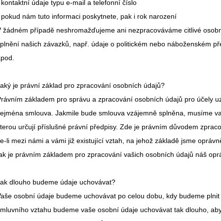
 kontaktní údaje typu e-mail a telefonní číslo
 pokud nám tuto informaci poskytnete, pak i rok narození
 žádném případě neshromažďujeme ani nezpracováváme citlivé osobní
plnění našich závazků, např. údaje o politickém nebo náboženském pře
apod.
aký je právní základ pro zpracování osobních údajů?
rávním základem pro správu a zpracování osobních údajů pro účely uz
ejména smlouva. Jakmile bude smlouva vzájemně splněna, musíme vaš
terou určují příslušné právní předpisy. Zde je právním důvodem zpraco
e-li mezi námi a vámi již existující vztah, na jehož základě jsme opráv
ak je právním základem pro zpracování vašich osobních údajů náš op
Jak dlouho budeme údaje uchovávat?
aše osobní údaje budeme uchovávat po celou dobu, kdy budeme plnit
mluvního vztahu budeme vaše osobní údaje uchovávat tak dlouho, aby