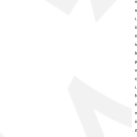
n
s
i
i
i
p
v
i
i
i
z