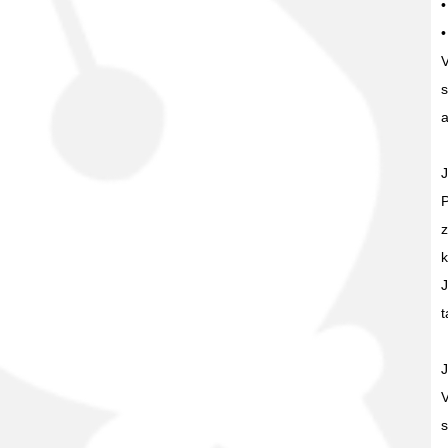
•
•
V
s
J
P
z
k
J
t
V
s